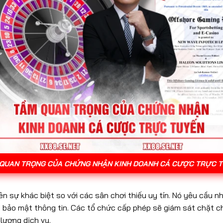
QUAN TRỌNG CỦA CHỨNG NHẬN KINH DOANH CÁ CƯỢC TRỰC 
n sự khác biệt so với các sân chơi thiếu uy tín. Nó yêu cầu n
à bảo mật thông tin. Các tổ chức cấp phép sẽ giám sát chặt c
lượng dịch vụ.