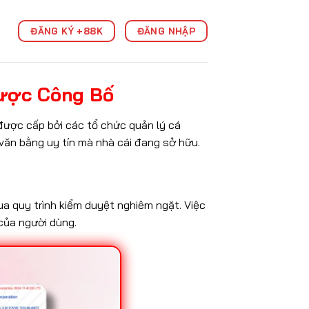
ĐĂNG KÝ +88K
ĐĂNG NHẬP
Được Công Bố
được cấp bởi các tổ chức quản lý cá
 văn bằng uy tín mà nhà cái đang sở hữu.
ua quy trình kiểm duyệt nghiêm ngặt. Việc
của người dùng.