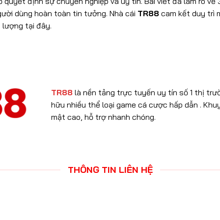
ố quyết định sự chuyên nghiệp và uy tín. Bài viết đã làm rõ v
người dùng hoàn toàn tin tưởng. Nhà cái
TR88
cam kết duy trì 
 lượng tại đây.
TR88
là nền tảng trực tuyến uy tín số 1 thị t
hữu nhiều thể loại game cá cược hấp dẫn . Khu
mật cao, hỗ trợ nhanh chóng.
THÔNG TIN LIÊN HỆ