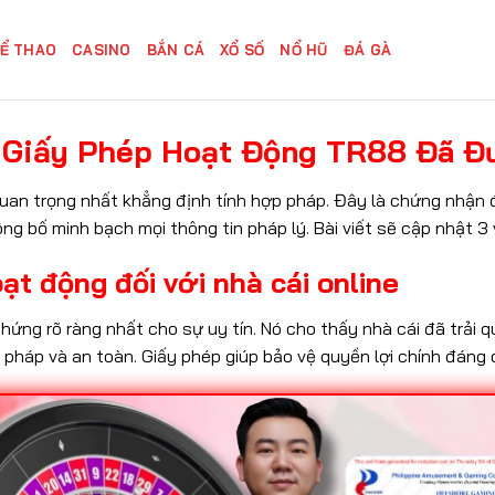
Ể THAO
CASINO
BẮN CÁ
XỔ SỐ
NỔ HŨ
ĐÁ GÀ
 Giấy Phép Hoạt Động TR88 Đã 
uan trọng nhất khẳng định tính hợp pháp. Đây là chứng nhận 
ng bố minh bạch mọi thông tin pháp lý. Bài viết sẽ cập nhật 3
ạt động đối với nhà cái online
ứng rõ ràng nhất cho sự uy tín. Nó cho thấy nhà cái đã trải q
pháp và an toàn. Giấy phép giúp bảo vệ quyền lợi chính đáng 