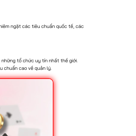
ghiêm ngặt các tiêu chuẩn quốc tế, các
những tổ chức uy tín nhất thế giới.
êu chuẩn cao về quản lý.