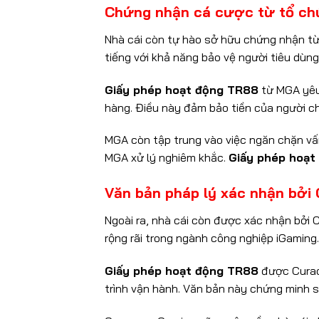
Chứng nhận cá cược từ tổ c
Nhà cái còn tự hào sở hữu chứng nhận từ
tiếng với khả năng bảo vệ người tiêu dùng
Giấy phép hoạt động TR88
từ MGA yêu 
hàng. Điều này đảm bảo tiền của người c
MGA còn tập trung vào việc ngăn chặn vấn
MGA xử lý nghiêm khắc.
Giấy phép hoạt
Văn bản pháp lý xác nhận bởi
Ngoài ra, nhà cái còn được xác nhận bởi 
rộng rãi trong ngành công nghiệp iGaming
Giấy phép hoạt động TR88
được Curaca
trình vận hành. Văn bản này chứng minh s