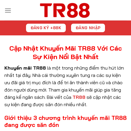
Bỏ
qua
nội
dung
ĐĂNG KÝ +88K
ĐĂNG NHẬP
Cập Nhật Khuyến Mãi TR88 Với Các
Sự Kiện Nổi Bật Nhất
Khuyến mãi TR88
là một trong những điểm thu hút lớn
nhất tại đây. Nhà cái thường xuyên tung ra các sự kiện
ưu đãi giá trị mục đích là để tri ân thành viên cũ và chào
đón người dùng mới. Tham gia khuyến mãi giúp gia tăng
đáng kể ngân sách. Bài viết của
TR88
sẽ cập nhật các
sự kiện đang được săn đón nhiều nhất.
Giới thiệu 3 chương trình khuyến mãi TR88
đang được săn đón