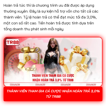
Hoàn trả tức thì là chương trình ưu đãi được áp dụng
thường xuyên. Đây là sự kiện hỗ trợ vốn cho tất cả các
thành viên. Tỷ lệ hoàn trả có thể đạt mức tối đa 3,0%,
một con số rất cao. Tiền hoàn trả được tính dựa trên
tổng doanh thu phát sinh mỗi ngày.
THÀNH VIÊN THAM GIA CÁ CƯỢC NHẬN HOÀN TRẢ 3,0%
TỪ TR88