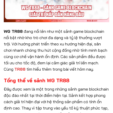
WG TR88
đang nổi lên như một sảnh game blockchain
nổi bật nhờ kho trò chơi đa dạng và tỷ lệ thưởng vượt
trội. Với hướng phát triển theo xu hướng hiện đại, sân
chơi nhanh chóng thu hút cộng đồng nhờ tính minh bạch
cùng cơ chế vận hành ổn định. Các sản phẩm đều được
tối ưu cho tốc độ, đem lại cảm giác giải trí liền mạch.
Cùng
TR88
tìm hiểu thêm trong bài viết hôm nay.
Tổng thể về sảnh WG TR88
Đây được xem là một trong những sảnh game blockchain
độc đáo nhất tại thời điểm hiện tại. Sảnh kết hợp phong
cách giải trí hiện đại với hệ thống sản phẩm có tính ổn
định cao. Thay vì tập trung vào yếu tố kỹ thuật phức tạp,