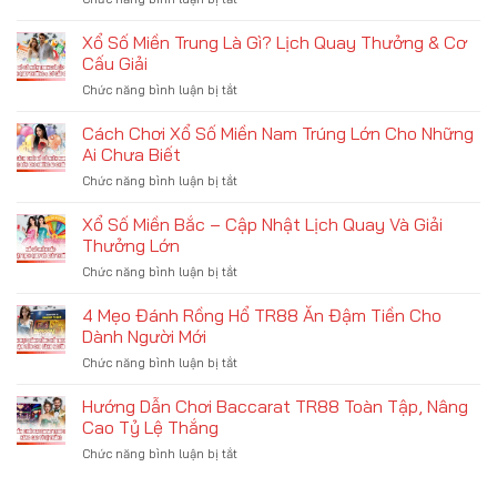
Tiện
Săn
WG
Lợi
Đón
TR88
Xổ Số Miền Trung Là Gì? Lịch Quay Thưởng & Cơ
Và
Hàng
–
Nhận
Cấu Giải
Đầu
Sảnh
Nhiều
ở
Chức năng bình luận bị tắt
Game
Thưởng
Xổ
Blockchain
Lớn
Số
Cách Chơi Xổ Số Miền Nam Trúng Lớn Cho Những
Giải
Miền
Trí
Ai Chưa Biết
Trung
Hấp
ở
Chức năng bình luận bị tắt
Là
Dẫn
Cách
Gì?
Hàng
Chơi
Xổ Số Miền Bắc – Cập Nhật Lịch Quay Và Giải
Lịch
Đầu
Xổ
Quay
Thưởng Lớn
Số
Thưởng
ở
Chức năng bình luận bị tắt
Miền
&
Xổ
Nam
Cơ
Số
4 Mẹo Đánh Rồng Hổ TR88 Ăn Đậm Tiền Cho
Trúng
Cấu
Miền
Lớn
Dành Người Mới
Giải
Bắc
Cho
ở
Chức năng bình luận bị tắt
–
Những
4
Cập
Ai
Mẹo
Hướng Dẫn Chơi Baccarat TR88 Toàn Tập, Nâng
Nhật
Chưa
Đánh
Lịch
Cao Tỷ Lệ Thắng
Biết
Rồng
Quay
ở
Chức năng bình luận bị tắt
Hổ
Và
Hướng
TR88
Giải
Dẫn
Ăn