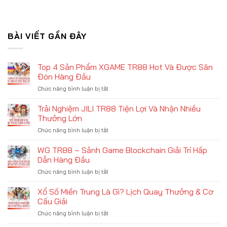
BÀI VIẾT GẦN ĐÂY
Top 4 Sản Phẩm XGAME TR88 Hot Và Được Săn
Đón Hàng Đầu
ở
Chức năng bình luận bị tắt
Top
4
Trải Nghiệm JILI TR88 Tiện Lợi Và Nhận Nhiều
Sản
Thưởng Lớn
Phẩm
ở
Chức năng bình luận bị tắt
XGAME
Trải
TR88
Nghiệm
WG TR88 – Sảnh Game Blockchain Giải Trí Hấp
Hot
JILI
Và
Dẫn Hàng Đầu
TR88
Được
ở
Chức năng bình luận bị tắt
Tiện
Săn
WG
Lợi
Đón
TR88
Xổ Số Miền Trung Là Gì? Lịch Quay Thưởng & Cơ
Và
Hàng
–
Nhận
Cấu Giải
Đầu
Sảnh
Nhiều
ở
Chức năng bình luận bị tắt
Game
Thưởng
Xổ
Blockchain
Lớn