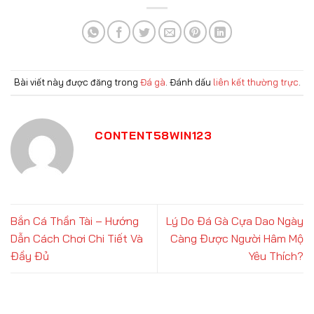
Bài viết này được đăng trong
Đá gà
. Đánh dấu
liên kết thường trực
.
CONTENT58WIN123
Bắn Cá Thần Tài – Hướng
Lý Do Đá Gà Cựa Dao Ngày
Dẫn Cách Chơi Chi Tiết Và
Càng Được Người Hâm Mộ
Đầy Đủ
Yêu Thích?