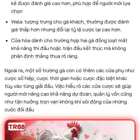
kê được đánh giá cao hơn, phù hợp để người mới lựa
chọn
Wala: tượng trưng cho gà khách, thường được đánh
giá thấp hơn nhưng đổi lại tỷ lệ cược lại cao hơn.
Cửa hòa dành cho trường hợp hai gà đồng loạt mất
khả năng thi đấu hoặc trận đấu kết thúc mà không
phân định thắng thua rõ ràng.
Ngoài ra, một số trường gà còn có thêm các cửa phụ như
cược số hiệp, cược thời gian hoặc cược đặc biệt khác
tùy vào từng giải đấu. Việc hiểu rõ các cửa cược sẽ giúp
người mới nâng cao khả năng dự đoán, quản lý vốn cũng
như tận hưởng trọn vẹn không khí sôi động của những
cuộc đối đầu