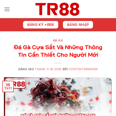
Bỏ
qua
nội
dung
ĐĂNG KÝ +88K
ĐĂNG NHẬP
ĐÁ GÀ
Đá Gà Cựa Sắt Và Những Thông
Tin Cần Thiết Cho Người Mới
ĐĂNG VÀO
THÁNG 11 18, 2025
BỞI
CONTENT58WIN123
18
Th11