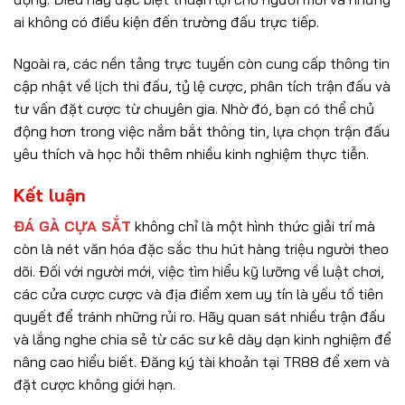
ai không có điều kiện đến trường đấu trực tiếp.
Ngoài ra, các nền tảng trực tuyến còn cung cấp thông tin
cập nhật về lịch thi đấu, tỷ lệ cược, phân tích trận đấu và
tư vấn đặt cược từ chuyên gia. Nhờ đó, bạn có thể chủ
động hơn trong việc nắm bắt thông tin, lựa chọn trận đấu
yêu thích và học hỏi thêm nhiều kinh nghiệm thực tiễn.
Kết luận
ĐÁ GÀ CỰA SẮT
không chỉ là một hình thức giải trí mà
còn là nét văn hóa đặc sắc thu hút hàng triệu người theo
dõi. Đối với người mới, việc tìm hiểu kỹ lưỡng về luật chơi,
các cửa cược cược và địa điểm xem uy tín là yếu tố tiên
quyết để tránh những rủi ro. Hãy quan sát nhiều trận đấu
và lắng nghe chia sẻ từ các sư kê dày dạn kinh nghiệm để
nâng cao hiểu biết. Đăng ký tài khoản tại TR88 để xem và
đặt cược không giới hạn.